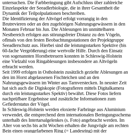
untersuchen. Die Farbberingung gibt Aufschluss über zahlreiche
Einzelaspekte der Seeadlerbiologie, die in ihrer Gesamtheit die
Dynamik der Teilpolpulationen beschreiben.
Die Identifizierung der Altvögel erfolgt vorrangig in den
Brutrevieren oder an den zugehörigen Nahrungsgewässern in den
Monaten Februar bis Jun. Die Ablesungen im unmittelbaren
Nestbereich erfolgen aus störungsfreier Distanz zu den Vögeln,
oflmals von den festen Beobachtungsstationen der Projektgruppe
Seeadlerschutz aus. Hierbei sind die leistungsstarken Spektive (bis
60-fache Vergrößerung) eine wertvolle Hilfe. Durch den Einsatz
von sogenannten Horstbetreuern konnten in Schleswig-Holstein
eine Vielzahl von Ringablesungen insbesondere an Altvögeln
erbracht werden.
Seit 1999 erfolgen in Ostholstein zusätzlich gezielte Ablesungen an
den im Horst abgelassenen Fischteichen und an den
Nahrungsgewässern im Winter aus Tarnverstecken. In neuster Zeit
hat sich auch die Digiskopie (Fotografieren mittels Digitalkamera
durch ein leistungsstarkes Spektiv) bewährt. Diese Fotos liefern
nachprüfbare Ergebnisse und zusätzliche Informationen zum
Gefiederstatus der Vögel.
In Schleswig-Holstein werden eloxierte Farbringe aus Aluminium
verwendet, die entsprechend dem internationalen Beringungsschema
unterhalb des Intertarsalgelenkes (s. Foto) angebracht werden. Im
Alter von sechs bis acht Wochen erhalten die Jungvögle am rechten
Bein einen orangefarbenen Ring (= Landesring) mit der