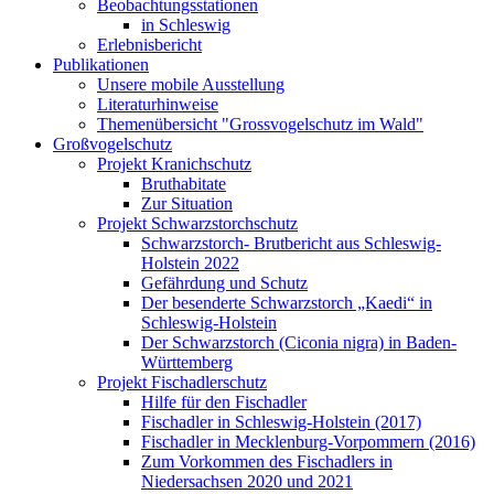
Beobachtungsstationen
in Schleswig
Erlebnisbericht
Publikationen
Unsere mobile Ausstellung
Literaturhinweise
Themenübersicht "Grossvogelschutz im Wald"
Großvogelschutz
Projekt Kranichschutz
Bruthabitate
Zur Situation
Projekt Schwarzstorchschutz
Schwarzstorch- Brutbericht aus Schleswig-
Holstein 2022
Gefährdung und Schutz
Der besenderte Schwarzstorch „Kaedi“ in
Schleswig-Holstein
Der Schwarzstorch (Ciconia nigra) in Baden-
Württemberg
Projekt Fischadlerschutz
Hilfe für den Fischadler
Fischadler in Schleswig-Holstein (2017)
Fischadler in Mecklenburg-Vorpommern (2016)
Zum Vorkommen des Fischadlers in
Niedersachsen 2020 und 2021