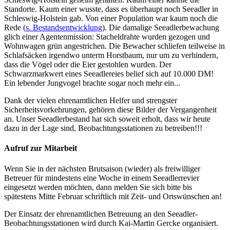
Standorte. Kaum einer wusste, dass es überhaupt noch Seeadler in
Schleswig-Holstein gab. Von einer Population war kaum noch die
Rede (
s. Bestandsentwicklung
). Die damalige Seeadlerbewachung
glich einer Agentenmission: Stacheldrahte wurden gezogen und
Wohnwagen grün angestrichen. Die Bewacher schliefen teilweise in
Schlafsäcken irgendwo unterm Horstbaum, nur um zu verhindern,
dass die Vögel oder die Eier gestohlen wurden. Der
Schwarzmarkwert eines Seeadlereies belief sich auf 10.000 DM!
Ein lebender Jungvogel brachte sogar noch mehr ein...
Dank der vielen ehrenamtlichen Helfer und strengster
Sicherheitsvorkehrungen, gehören diese Bilder der Vergangenheit
an. Unser Seeadlerbestand hat sich soweit erholt, dass wir heute
dazu in der Lage sind, Beobachtungsstationen zu betreiben!!!
Aufruf zur Mitarbeit
Wenn Sie in der nächsten Brutsaison (wieder) als freiwilliger
Betreuer für mindestens eine Woche in einem Seeadlerrevier
eingesetzt werden möchten, dann melden Sie sich bitte bis
spätestens Mitte Februar schriftlich mit Zeit- und Ortswünschen an!
Der Einsatz der ehrenamtlichen Betreuung an den Seeadler-
Beobachtungsstationen wird durch Kai-Martin Gercke organisiert.