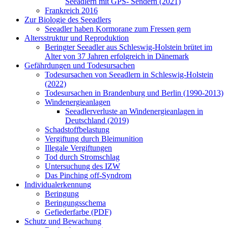
Seeadlern mit GPS- Sendern (2021)
Frankreich 2016
Zur Biologie des Seeadlers
Seeadler haben Kormorane zum Fressen gern
Altersstruktur und Reproduktion
Beringter Seeadler aus Schleswig-Holstein brütet im
Alter von 37 Jahren erfolgreich in Dänemark
Gefährdungen und Todesursachen
Todesursachen von Seeadlern in Schleswig-Holstein
(2022)
Todesursachen in Brandenburg und Berlin (1990-2013)
Windenergieanlagen
Seeadlerverluste an Windenergieanlagen in
Deutschland (2019)
Schadstoffbelastung
Vergiftung durch Bleimunition
Illegale Vergiftungen
Tod durch Stromschlag
Untersuchung des IZW
Das Pinching off-Syndrom
Individualerkennung
Beringung
Beringungsschema
Gefiederfarbe (PDF)
Schutz und Bewachung