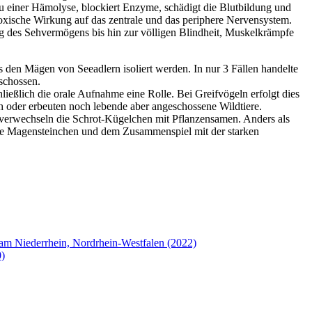
 zu einer Hämolyse, blockiert Enzyme, schädigt die Blutbildung und
toxische Wirkung auf das zentrale und das periphere Nervensystem.
 des Sehvermögens bis hin zur völligen Blindheit, Muskelkrämpfe
s den Mägen von Seeadlern isoliert werden. In nur 3 Fällen handelte
schossen.
hließlich die orale Aufnahme eine Rolle. Bei Greifvögeln erfolgt dies
h oder erbeuten noch lebende aber angeschossene Wildtiere.
 verwechseln die Schrot-Kügelchen mit Pflanzensamen. Anders als
die Magensteinchen und dem Zusammenspiel mit der starken
l am Niederrhein, Nordrhein-Westfalen (2022)
0)