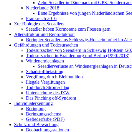
Zehn Seeadler in Dänemark mit GPS- Sendern ausg
Niederlande 2018
Erste Ergebnisse von jungen Niederländischen Se
Frankreich 2016
Zur Biologie des Seeadlers
Seeadler haben Kormorane zum Fressen gern
Altersstruktur und Reproduktion
Beringter Seeadler aus Schleswig-Holstein brütet im Alt
Gefährdungen und Todesursachen
Todesursachen von Seeadlern in Schleswig-Holstein (20
Todesursachen in Brandenburg und Berlin (1990-2013)
Windenergieanlagen
Seeadlerverluste an Windenergieanlagen in Deutsc
Schadstoffbelastung
Vergiftung durch Bleimunition
Illegale Vergiftungen
Tod durch Stromschlag
Untersuchung des IZW
Das Pinching off-Syndrom
Individualerkennung
Beringung
Beringungsschema
Gefiederfarbe (PDF)
Schutz und Bewachung
Beobachtungsstationen