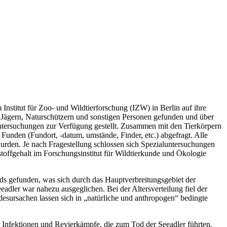
stitut für Zoo- und Wildtierforschung (IZW) in Berlin auf ihre
 Jägern, Naturschützern und sonstigen Personen gefunden und über
tersuchungen zur Verfügung gestellt. Zusammen mit den Tierkörpern
Funden (Fundort, -datum, umstände, Finder, etc.) abgefragt. Alle
wurden. Je nach Fragestellung schlossen sich Spezialuntersuchungen
offgehalt im Forschungsinstitut für Wildtierkunde und Ökologie
s gefunden, was sich durch das Hauptverbreitungsgebiet der
eeadler war nahezu ausgeglichen. Bei der Altersverteilung fiel der
odesursachen lassen sich in „natürliche und anthropogen“ bedingte
 Infektionen und Revierkämpfe, die zum Tod der Seeadler führten.