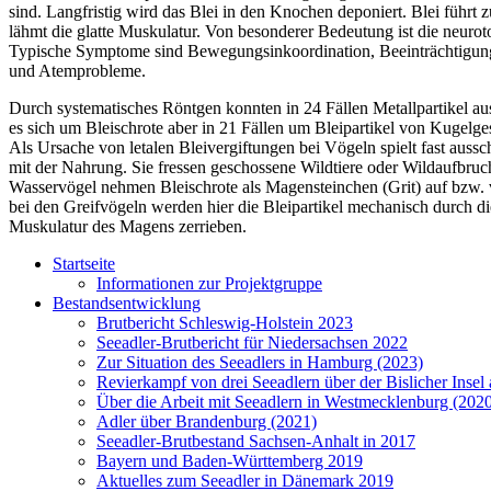
sind. Langfristig wird das Blei in den Knochen deponiert. Blei führt
lähmt die glatte Muskulatur. Von besonderer Bedeutung ist die neuro
Typische Symptome sind Bewegungsinkoordination, Beeinträchtigung
und Atemprobleme.
Durch systematisches Röntgen konnten in 24 Fällen Metallpartikel au
es sich um Bleischrote aber in 21 Fällen um Bleipartikel von Kugelge
Als Ursache von letalen Bleivergiftungen bei Vögeln spielt fast aussc
mit der Nahrung. Sie fressen geschossene Wildtiere oder Wildaufbruc
Wasservögel nehmen Bleischrote als Magensteinchen (Grit) auf bzw.
bei den Greifvögeln werden hier die Bleipartikel mechanisch durch 
Muskulatur des Magens zerrieben.
Startseite
Informationen zur Projektgruppe
Bestandsentwicklung
Brutbericht Schleswig-Holstein 2023
Seeadler-Brutbericht für Niedersachsen 2022
Zur Situation des Seeadlers in Hamburg (2023)
Revierkampf von drei Seeadlern über der Bislicher Inse
Über die Arbeit mit Seeadlern in Westmecklenburg (202
Adler über Brandenburg (2021)
Seeadler-Brutbestand Sachsen-Anhalt in 2017
Bayern und Baden-Württemberg 2019
Aktuelles zum Seeadler in Dänemark 2019