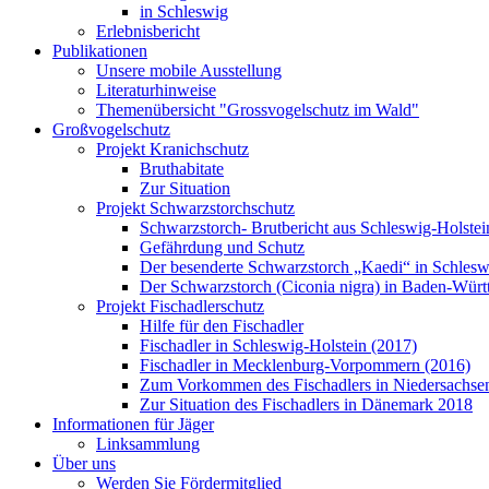
in Schleswig
Erlebnisbericht
Publikationen
Unsere mobile Ausstellung
Literaturhinweise
Themenübersicht "Grossvogelschutz im Wald"
Großvogelschutz
Projekt Kranichschutz
Bruthabitate
Zur Situation
Projekt Schwarzstorchschutz
Schwarzstorch- Brutbericht aus Schleswig-Holste
Gefährdung und Schutz
Der besenderte Schwarzstorch „Kaedi“ in Schlesw
Der Schwarzstorch (Ciconia nigra) in Baden-Wür
Projekt Fischadlerschutz
Hilfe für den Fischadler
Fischadler in Schleswig-Holstein (2017)
Fischadler in Mecklenburg-Vorpommern (2016)
Zum Vorkommen des Fischadlers in Niedersachse
Zur Situation des Fischadlers in Dänemark 2018
Informationen für Jäger
Linksammlung
Über uns
Werden Sie Fördermitglied