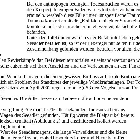
Bei den anthropogen bedingten Todesursachen waren es 
den Körper). In einigen Fällen war es trotz der vorhand
ermitteln, weshalb diese Fälle unter „unspezifische Tra
Traumas konkret ermittelt: „Kollision mit einer Stromlei
konnte keine Todesursache ermittelt werden, da sich die
befanden.
Unter den Infektionen waren es der Befall mit Leberegel
Seeadler befallen ist, so ist der Leberegel nur selten für
Zusammenhang gefunden wurden, betrafen vor allem die 
n.
llen Revierkämpfe dar. Bei diesen territorialen Auseinandersetzungen 
ische äußerlich sichtbare Anzeichen sind die Verletzungen an den Fäng
it Windkraftanlagen, die einen gewissen Einfluss auf lokale Brutpaare
hlich ein Problem des Standortes der jeweilige Windkraftanlagen. Der T
gesetzes vom April 2002 regelt der neue § 53 den Vogelschutz an Frei
 Seeadler. Die Adler fressen an Kadavern die auf oder neben dem
leivergiftung. Sie macht 27% aller bekannten Todesursachen aus.
Magen des Seeadler gefunden. Häufig waren die Bleipartikel bereits
logisch ermittelt (Abbildung 2) und anschließend isoliert werden.
 Jagdmunition.
-Wert des Seeadlermagens, die lange Verweildauer und die kleine
n die inneren Organe, wobei besonders Leber und Niere betroffen