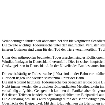
Veränderungen fanden wir aber auch bei den bleivergifteten Seeadler
Die zweite wichtige Todesursache unter den natürlichen Verlusten ste
inneren Organen sind dann für den Tod der Tiere verantwortlich. Typ
Unter den anthropogen bedingten Todesursachen sind es Kollisionen m
Windkraftanlagen in Deutschland verunfallt. Dies ist sicher hauptsäc
Großvogelarten in Deutschland. In der Novelle des Bundesnaturschutz
Die zweit-häufigste Todesursache (19%) sind an der Bahn verunfallte
Gleisbett liegen und werden selbst zum Opfer der Bahn.
Die mit Abstand häufigste Todesursache bei Seeadlern ist die orale B
Nicht immer werden die typischen röntgendichten Metallpartikeln im 
vollständig aufgelöst. Gelegentlich konnten die Partikel aber röntgeno
Bei diesen Teilchen handelt es sich hauptsächlich um Bleipartikel aus
Die Auflösung des Bleis wird begünstigt durch den sehr niedrigen ph
Oberfläche der Bleipartikel. Mit dem Blut gelangen die Blei-Ionen i