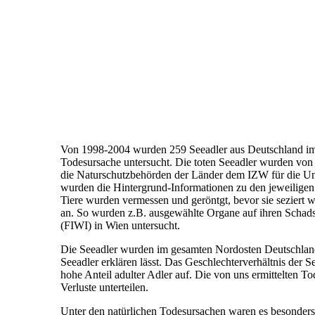
Von 1998-2004 wurden 259 Seeadler aus Deutschland im In
Todesursache untersucht. Die toten Seeadler wurden von
die Naturschutzbehörden der Länder dem IZW für die Un
wurden die Hintergrund-Informationen zu den jeweiligen 
Tiere wurden vermessen und geröntgt, bevor sie seziert 
an. So wurden z.B. ausgewählte Organe auf ihren Schadst
(FIWI) in Wien untersucht.
Die Seeadler wurden im gesamten Nordosten Deutschland
Seeadler erklären lässt. Das Geschlechterverhältnis der S
hohe Anteil adulter Adler auf. Die von uns ermittelten T
Verluste unterteilen.
Unter den natürlichen Todesursachen waren es besonders