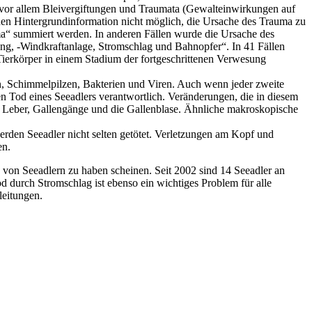
vor allem Bleivergiftungen und Traumata (Gewalteinwirkungen auf
enen Hintergrundinformation nicht möglich, die Ursache des Trauma zu
uma“ summiert werden. In anderen Fällen wurde die Ursache des
tung, -Windkraftanlage, Stromschlag und Bahnopfer“. In 41 Fällen
 Tierkörper in einem Stadium der fortgeschrittenen Verwesung
n, Schimmelpilzen, Bakterien und Viren. Auch wenn jeder zweite
 den Tod eines Seeadlers verantwortlich. Veränderungen, die in diesem
Leber, Gallengänge und die Gallenblase. Ähnliche makroskopische
werden Seeadler nicht selten getötet. Verletzungen am Kopf und
en.
 von Seeadlern zu haben scheinen. Seit 2002 sind 14 Seeadler an
od durch Stromschlag ist ebenso ein wichtiges Problem für alle
leitungen.