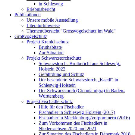
in Schleswig
Erlebnisbericht
Publikationen
Unsere mobile Ausstellung
Literaturhinweise
Themenübersicht "Grossvogelschutz im Wald"
Großvogelschutz
Projekt Kranichschutz
Bruthabitate
Zur Situation
Projekt Schwarzstorchschutz
Schwarzstorch- Brutbericht aus Schleswig-
Holstein 2022
Gefährdung und Schutz
Der besenderte Schwarzstorch „Kaedi“ in
Schleswig-Holstein
Der Schwarzstorch (Ciconia nigra) in Baden-
Württemberg
Projekt Fischadlerschutz
Hilfe für den Fischadler
Fischadler in Schleswig-Holstein (2017)
Fischadler in Mecklenburg-Vorpommern (2016)
Zum Vorkommen des Fischadlers in
Niedersachsen 2020 und 2021
Zur Situation des Fischadlers in Dänemark 2018