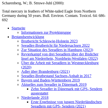
Scharenberg, W.; B. Struwe-Juhl (2000):
Total mercury in feathers of White-tailed Eagle from Northern
Germany during 50 years. Bull. Environ. Contam. Toxicol. 64: 686-
692
Startseite
Informationen zur Projektgruppe
Bestandsentwicklung
Brutbericht Schleswig-Holstein 2023
Seeadler-Brutbericht für Niedersachsen 2022
Zur Situation des Seeadlers in Hamburg (2023)
Revierkampf von drei Seeadlern über der Bislicher
Insel am Niederrhein, Nordrhein-Westfalen (2022)
Über die Arbeit mit Seeadlern in Westmecklenburg
(2020)
Adler über Brandenburg (2021)
Seeadler-Brutbestand Sachsen-Anhalt in 2017
Bayern und Baden-Württemberg 2019
Aktuelles zum Seeadler in Dänemark 2019
Zehn Seeadler in Dänemark mit GPS- Sendern
ausgestattet
Niederlande 2018
Erste Ergebnisse von jungen Niederländischen
Seeadlern mit GPS- Sendern (2021)