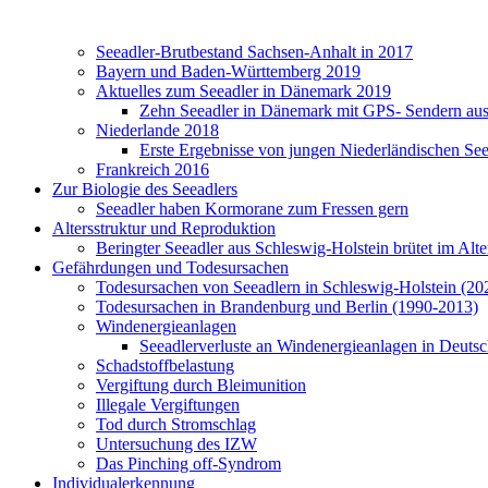
Seeadler-Brutbestand Sachsen-Anhalt in 2017
Bayern und Baden-Württemberg 2019
Aktuelles zum Seeadler in Dänemark 2019
Zehn Seeadler in Dänemark mit GPS- Sendern ausg
Niederlande 2018
Erste Ergebnisse von jungen Niederländischen Se
Frankreich 2016
Zur Biologie des Seeadlers
Seeadler haben Kormorane zum Fressen gern
Altersstruktur und Reproduktion
Beringter Seeadler aus Schleswig-Holstein brütet im Alt
Gefährdungen und Todesursachen
Todesursachen von Seeadlern in Schleswig-Holstein (20
Todesursachen in Brandenburg und Berlin (1990-2013)
Windenergieanlagen
Seeadlerverluste an Windenergieanlagen in Deutsc
Schadstoffbelastung
Vergiftung durch Bleimunition
Illegale Vergiftungen
Tod durch Stromschlag
Untersuchung des IZW
Das Pinching off-Syndrom
Individualerkennung