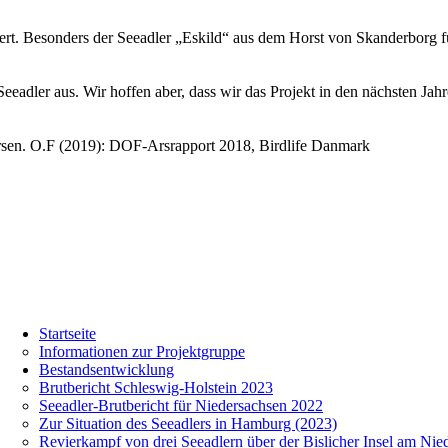
rt. Besonders der Seeadler „Eskild“ aus dem Horst von Skanderborg fü
eeadler aus. Wir hoffen aber, dass wir das Projekt in den nächsten Jah
rsen. O.F (2019): DOF-Arsrapport 2018, Birdlife Danmark
Startseite
Informationen zur Projektgruppe
Bestandsentwicklung
Brutbericht Schleswig-Holstein 2023
Seeadler-Brutbericht für Niedersachsen 2022
Zur Situation des Seeadlers in Hamburg (2023)
Revierkampf von drei Seeadlern über der Bislicher Insel am Nie