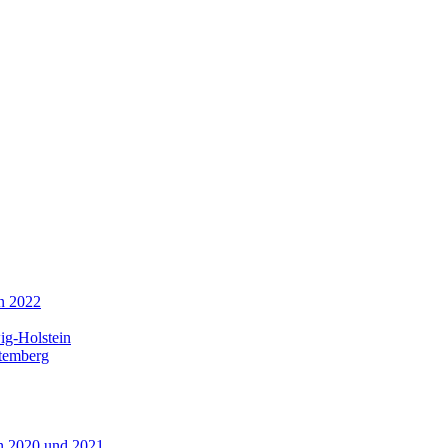
in 2022
ig-Holstein
ttemberg
n 2020 und 2021