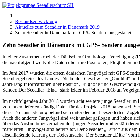
Bestandsentwicklung
Aktuelles zum Seeadler in Dänemark 2019
Zehn Seeadler in Dänemark mit GPS- Sendern ausgestattet
Zehn Seeadler in Dänemark mit GPS- Sendern ausges
In einer Zusammenarbeit der Dänischen Ornithologen Vereinigung (
die nachfolgend wertvolle Daten über ihre Positionen, Flughöhen und
Im Juni 2017 wurden die ersten dänischen Jungvögel mit GPS-Sendern 
Seeadlergebietes des Landes. Die beiden Geschwister „Gunhild“ und 
Jahre lang Informationen über Position, Flughöhe und Geschwindigk
Sender. Der Seeadler „Elna“ starb leider im Februar 2018 an Vogel
Im nachfolgenden Jahr 2018 wurden acht weitere junge Seeadler im L
von ihnen lieferten ständig Daten für das Projekt. 2018 haben sich
dieser Neuansiedelung befand sich unter den acht besenderten Vögeln
Auch die anderen Jungvögel sind weit umher geflogen und haben sich b
über das Ausbreitungsverhalten der jungen Seeadler und erklärt der
markierten Jungvögel sind bereits tot. Der Seeadler „Estrid“ aus de
abschließende Klärung der Todesursache. Der Seeadler „Ditte“ vom 