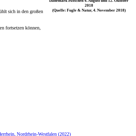
Dänemark zwischen 4. August und 12. Oktober
2018
(Quelle: Fugle & Natur, 4. November 2018)
hlt sich in den großen
ren fortsetzen können,
derrhein, Nordrhein-Westfalen (2022)