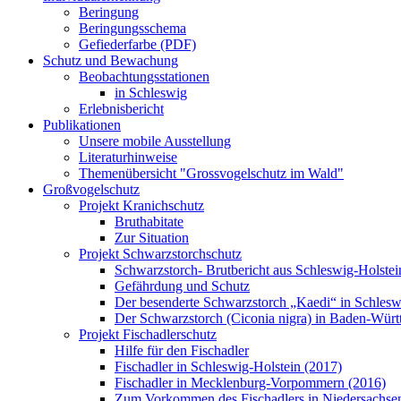
Beringung
Beringungsschema
Gefiederfarbe (PDF)
Schutz und Bewachung
Beobachtungsstationen
in Schleswig
Erlebnisbericht
Publikationen
Unsere mobile Ausstellung
Literaturhinweise
Themenübersicht "Grossvogelschutz im Wald"
Großvogelschutz
Projekt Kranichschutz
Bruthabitate
Zur Situation
Projekt Schwarzstorchschutz
Schwarzstorch- Brutbericht aus Schleswig-Holste
Gefährdung und Schutz
Der besenderte Schwarzstorch „Kaedi“ in Schlesw
Der Schwarzstorch (Ciconia nigra) in Baden-Wür
Projekt Fischadlerschutz
Hilfe für den Fischadler
Fischadler in Schleswig-Holstein (2017)
Fischadler in Mecklenburg-Vorpommern (2016)
Zum Vorkommen des Fischadlers in Niedersachse