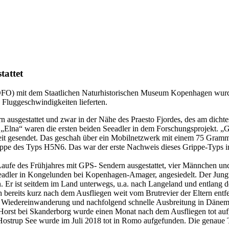
tattet
DFO) mit dem Staatlichen Naturhistorischen Museum Kopenhagen wurde
 Fluggeschwindigkeiten lieferten.
ausgestattet und zwar in der Nähe des Praesto Fjordes, des am dichte
„Elna“ waren die ersten beiden Seeadler in dem Forschungsprojekt. „G
eit gesendet. Das geschah über ein Mobilnetzwerk mit einem 75 Gramm
grippe des Typs H5N6. Das war der erste Nachweis dieses Grippe-Typs 
aufe des Frühjahres mit GPS- Sendern ausgestattet, vier Männchen un
 Seeadler in Kongelunden bei Kopenhagen-Amager, angesiedelt. Der Jun
. Er ist seitdem im Land unterwegs, u.a. nach Langeland und entlang de
ereits kurz nach dem Ausfliegen weit vom Brutrevier der Eltern entfer
en Wiedereinwanderung und nachfolgend schnelle Ausbreitung in Dänem
m Horst bei Skanderborg wurde einen Monat nach dem Ausfliegen tot au
Hostrup See wurde im Juli 2018 tot in Romo aufgefunden. Die genaue 