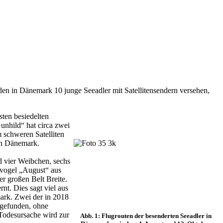
n in Dänemark 10 junge Seeadler mit Satellitensendern versehen,
sten besiedelten
unhild“ hat circa zwei
 schweren Satelliten
in Dänemark.
d vier Weibchen, sechs
gvogel „August“ aus
r großen Belt Breite.
nt. Dies sagt viel aus
ark. Zwei der in 2018
fgefunden, ohne
Todesursache wird zur
Abb. 1: Flugrouten der besenderten Seeadler in