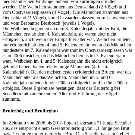
niederländischen Brutvögel anhand von Farbringen ermittelt
werden. Die Weibchen stammten aus Deutschland (2 Vögel) und
vom Oostvaardersplassen (4 Vögel). Die Männchen stammten aus
Deutschland (3 Vögel), vom Ostvaardersplassen, vom Lauwersmeer
und vom Brabantse Biesbosch (jeweils 1 Vogel).
Die Weibchen begannen ab dem 3. Kalenderjahr mit der Brut, die
Männchen erst ab dem 4. Kalenderjahr, sie waren aber nicht
erfolgreich, auch wenn der Brutpartner älter war. Weibchen brüteten
nur erfolgreich ab dem 4. und 5. Kalenderjahr, wenn das Männchen
mindestens im 7. Kalenderjahr war (nur im Oostvaardersplassen war
es in 2006 unsicher, ob das Männchen bereits im 7. Kalenderjahr
war). Weibchen im 4. und 5. Kalenderjahr, die nicht erfolgreich
gebrütet haben, hatten relativ junge Männchen (4. bis 6.
Kalenderjahr). Bei den meisten ersten erfolgreichen Bruten, war das
Männchen älter als das Weibchen. Männchen im 5. und 6.
Kalenderjahr brüteten in vier Fällen erfolgreich und in fünf Fällen
erfolglos. Diese Ergebnisse bestätigen, dass der Bruterfolg bei
Seeadlern mit zunehmendem Alter und Erfahrung der Vögel
zunimmt.,
Bruterfolg und Brutbeginn
Im Zeitraum von 2006 bis 2018 flogen insgesamt 71 junge Seeadler
aus, das entspricht einem Gesamtbruterfolg von 1,1 Junge pro Brut
bzw. 1,6 Junge pro erfolgreicher Brut. Das Seeadlerpaar im Gebiet