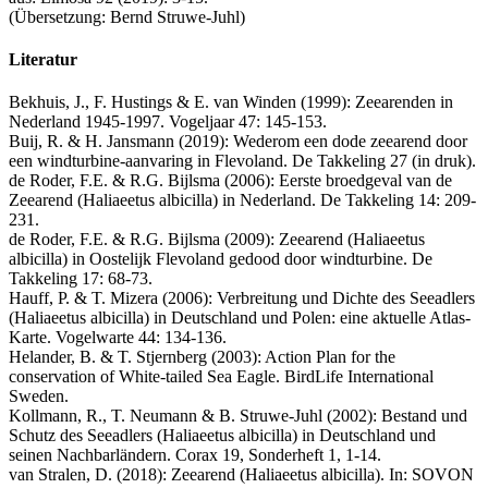
(Übersetzung: Bernd Struwe-Juhl)
Literatur
Bekhuis, J., F. Hustings & E. van Winden (1999): Zeearenden in
Nederland 1945-1997. Vogeljaar 47: 145-153.
Buij, R. & H. Jansmann (2019): Wederom een dode zeearend door
een windturbine-aanvaring in Flevoland. De Takkeling 27 (in druk).
de Roder, F.E. & R.G. Bijlsma (2006): Eerste broedgeval van de
Zeearend (Haliaeetus albicilla) in Nederland. De Takkeling 14: 209-
231.
de Roder, F.E. & R.G. Bijlsma (2009): Zeearend (Haliaeetus
albicilla) in Oostelijk Flevoland gedood door windturbine. De
Takkeling 17: 68-73.
Hauff, P. & T. Mizera (2006): Verbreitung und Dichte des Seeadlers
(Haliaeetus albicilla) in Deutschland und Polen: eine aktuelle Atlas-
Karte. Vogelwarte 44: 134-136.
Helander, B. & T. Stjernberg (2003): Action Plan for the
conservation of White-tailed Sea Eagle. BirdLife International
Sweden.
Kollmann, R., T. Neumann & B. Struwe-Juhl (2002): Bestand und
Schutz des Seeadlers (Haliaeetus albicilla) in Deutschland und
seinen Nachbarländern. Corax 19, Sonderheft 1, 1-14.
van Stralen, D. (2018): Zeearend (Haliaeetus albicilla). In: SOVON