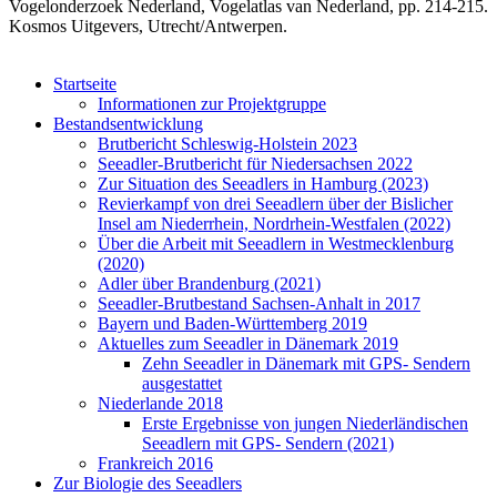
Vogelonderzoek Nederland, Vogelatlas van Nederland, pp. 214-215.
Kosmos Uitgevers, Utrecht/Antwerpen.
Startseite
Informationen zur Projektgruppe
Bestandsentwicklung
Brutbericht Schleswig-Holstein 2023
Seeadler-Brutbericht für Niedersachsen 2022
Zur Situation des Seeadlers in Hamburg (2023)
Revierkampf von drei Seeadlern über der Bislicher
Insel am Niederrhein, Nordrhein-Westfalen (2022)
Über die Arbeit mit Seeadlern in Westmecklenburg
(2020)
Adler über Brandenburg (2021)
Seeadler-Brutbestand Sachsen-Anhalt in 2017
Bayern und Baden-Württemberg 2019
Aktuelles zum Seeadler in Dänemark 2019
Zehn Seeadler in Dänemark mit GPS- Sendern
ausgestattet
Niederlande 2018
Erste Ergebnisse von jungen Niederländischen
Seeadlern mit GPS- Sendern (2021)
Frankreich 2016
Zur Biologie des Seeadlers