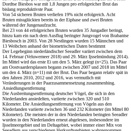
Dordtse Biesbos war mit 1,8 Jungen pro erfolgreicher Brut das
bislang reproduktivste Paar.
Von 54 sicheren Bruten verliefen 19% nicht erfolgreich. Acht
Bruten missglückten bereits in der Eiphase und zwei Bruten
während der Jungenaufzucht.
Bei 23 von 44 erfolgreichen Bruten wurden 35 Jungadler beringt,
hinzu kam ein nach dem Ausflug beringter Jungvogel von Brabantse
Biesbosch in 2003. Von 28 Nestlingen wurden 15 Männchen und
13 Weibchen anhand der biometrischen Daten bestimmt
Der Legebeginn niederländischer Seeadler variiert zwischen dem
14. Februar (Veluwemeer 2018) und 29. März Ijsselmündung 2014).
Im Mittel wird das erste Ei um den 5. März gelegt (n=25). Das Paar
am Oostvaardersplassen begann zwischen 2007 und 2018 im Mittel
um den 4. März (n=11) mit der Brut. Das Paar begann relativ spät in
den Jahren 2010, 2012 und 2016, was vermutlich mit
Veränderungen in der Paarzusammensetzung zusammenhing.
Ansiedlungsentfernung
Die Ausbreitungsentfernung deutscher Vögel, die sich in den
Niederlanden ansiedelten, variierte zwischen 320 und 510
Kilometer. Die Ansiedlungsentfernung von Vögeln aus den
Niederlanden variierte zwischen 36 und 232 Kilometer (im Mittel 80
Kilometer). Die meisten der in den Niederlanden beringten Seeadler
wurden in den Niederlanden erneut abgelesen, insbesondere im
Ijsselmeergebiet und im Deltagebiet, wobei immer einer Mix von
Seeadlern aus verschiedenen Herkunftsgebieten wahrgenommen