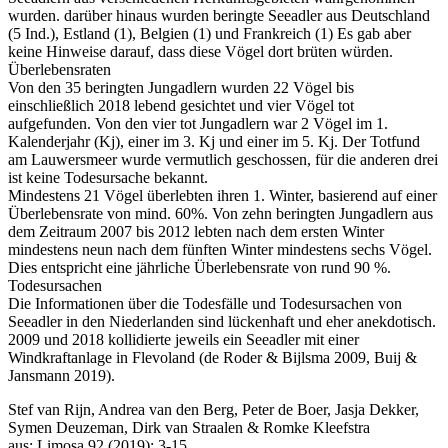
wurden. darüber hinaus wurden beringte Seeadler aus Deutschland
(5 Ind.), Estland (1), Belgien (1) und Frankreich (1) Es gab aber
keine Hinweise darauf, dass diese Vögel dort brüten würden.
Überlebensraten
Von den 35 beringten Jungadlern wurden 22 Vögel bis
einschließlich 2018 lebend gesichtet und vier Vögel tot
aufgefunden. Von den vier tot Jungadlern war 2 Vögel im 1.
Kalenderjahr (Kj), einer im 3. Kj und einer im 5. Kj. Der Totfund
am Lauwersmeer wurde vermutlich geschossen, für die anderen drei
ist keine Todesursache bekannt.
Mindestens 21 Vögel überlebten ihren 1. Winter, basierend auf einer
Überlebensrate von mind. 60%. Von zehn beringten Jungadlern aus
dem Zeitraum 2007 bis 2012 lebten nach dem ersten Winter
mindestens neun nach dem fünften Winter mindestens sechs Vögel.
Dies entspricht eine jährliche Überlebensrate von rund 90 %.
Todesursachen
Die Informationen über die Todesfälle und Todesursachen von
Seeadler in den Niederlanden sind lückenhaft und eher anekdotisch.
2009 und 2018 kollidierte jeweils ein Seeadler mit einer
Windkraftanlage in Flevoland (de Roder & Bijlsma 2009, Buij &
Jansmann 2019).
Stef van Rijn, Andrea van den Berg, Peter de Boer, Jasja Dekker,
Symen Deuzeman, Dirk van Straalen & Romke Kleefstra
aus: Limosa 92 (2019): 3-15.