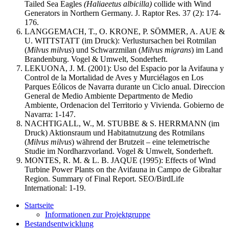
Tailed Sea Eagles
(Haliaeetus albicilla)
collide with Wind
Generators in Northern Germany. J. Raptor Res. 37 (2): 174-
176.
LANGGEMACH, T., O. KRONE, P. SÖMMER, A. AUE &
U. WITTSTATT (im Druck): Verlustursachen bei Rotmilan
(
Milvus milvus
) und Schwarzmilan (
Milvus migrans
) im Land
Brandenburg. Vogel & Umwelt, Sonderheft.
LEKUONA, J. M. (2001): Uso del Espacio por la Avifauna y
Control de la Mortalidad de Aves y Murciélagos en Los
Parques Eólicos de Navarra durante un Ciclo anual. Direccion
General de Medio Ambiente Departmento de Medio
Ambiente, Ordenacion del Territorio y Vivienda. Gobierno de
Navarra: 1-147.
NACHTIGALL, W., M. STUBBE & S. HERRMANN (im
Druck) Aktionsraum und Habitatnutzung des Rotmilans
(
Milvus milvus
) während der Brutzeit – eine telemetrische
Studie im Nordharzvorland. Vogel & Umwelt, Sonderheft.
MONTES, R. M. & L. B. JAQUE (1995): Effects of Wind
Turbine Power Plants on the Avifauna in Campo de Gibraltar
Region. Summary of Final Report. SEO/BirdLife
International: 1-19.
Startseite
Informationen zur Projektgruppe
Bestandsentwicklung