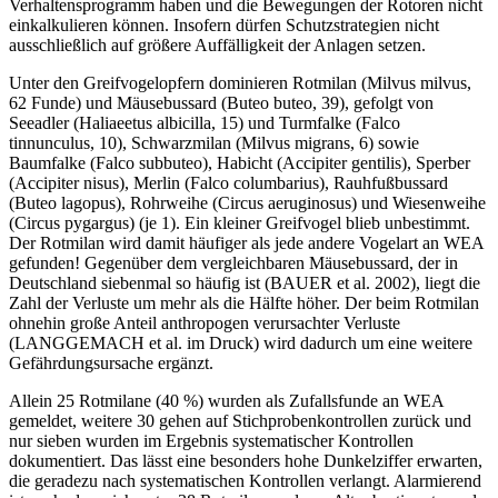
Verhaltensprogramm haben und die Bewegungen der Rotoren nicht
einkalkulieren können. Insofern dürfen Schutzstrategien nicht
ausschließlich auf größere Auffälligkeit der Anlagen setzen.
Unter den Greifvogelopfern dominieren Rotmilan (Milvus milvus,
62 Funde) und Mäusebussard (Buteo buteo, 39), gefolgt von
Seeadler (Haliaeetus albicilla, 15) und Turmfalke (Falco
tinnunculus, 10), Schwarzmilan (Milvus migrans, 6) sowie
Baumfalke (Falco subbuteo), Habicht (Accipiter gentilis), Sperber
(Accipiter nisus), Merlin (Falco columbarius), Rauhfußbussard
(Buteo lagopus), Rohrweihe (Circus aeruginosus) und Wiesenweihe
(Circus pygargus) (je 1). Ein kleiner Greifvogel blieb unbestimmt.
Der Rotmilan wird damit häufiger als jede andere Vogelart an WEA
gefunden! Gegenüber dem vergleichbaren Mäusebussard, der in
Deutschland siebenmal so häufig ist (BAUER et al. 2002), liegt die
Zahl der Verluste um mehr als die Hälfte höher. Der beim Rotmilan
ohnehin große Anteil anthropogen verursachter Verluste
(LANGGEMACH et al. im Druck) wird dadurch um eine weitere
Gefährdungsursache ergänzt.
Allein 25 Rotmilane (40 %) wurden als Zufallsfunde an WEA
gemeldet, weitere 30 gehen auf Stichprobenkontrollen zurück und
nur sieben wurden im Ergebnis systematischer Kontrollen
dokumentiert. Das lässt eine besonders hohe Dunkelziffer erwarten,
die geradezu nach systematischen Kontrollen verlangt. Alarmierend