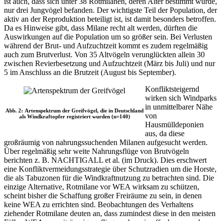
ist auch, dass sich unter 38 Rotmilanen, deren Alter bestimmt wurde,
nur drei Jungvögel befanden. Der wichtigste Teil der Population, der
aktiv an der Reproduktion beteiligt ist, ist damit besonders betroffen.
Da es Hinweise gibt, dass Milane recht alt werden, dürften die
Auswirkungen auf die Population um so größer sein. Bei Verlusten
während der Brut- und Aufzuchtzeit kommt es zudem regelmäßig
auch zum Brutverlust. Von 35 Altvögeln verunglückten allein 30
zwischen Revierbesetzung und Aufzuchtzeit (März bis Juli) und nur
5 im Anschluss an die Brutzeit (August bis September).
Konfliktsteigernd
wirken sich Windparks
in unmittelbarer Nähe
Abb. 2: Artenspektrum der Greifvögel, die in Deutschland
von
als Windkraftopfer registriert wurden (n=140)
Hausmülldeponien
aus, da diese
großräumig von nahrungssuchenden Milanen aufgesucht werden.
Über regelmäßig sehr weite Nahrungsflüge von Brutvögeln
berichten z. B. NACHTIGALL et al. (im Druck). Dies erschwert
eine Konfliktvermeidungsstrategie über Schutzradien um die Horste,
die als Tabuzonen für die Windkraftnutzung zu betrachten sind. Die
einzige Alternative, Rotmilane vor WEA wirksam zu schützen,
scheint bisher die Schaffung großer Freiräume zu sein, in denen
keine WEA zu errichten sind. Beobachtungen des Verhaltens
ziehender Rotmilane deuten an, dass zumindest diese in den meisten