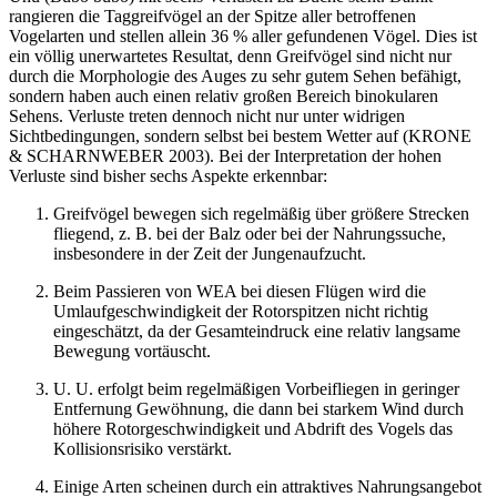
rangieren die Taggreifvögel an der Spitze aller betroffenen
Vogelarten und stellen allein 36 % aller gefundenen Vögel. Dies ist
ein völlig unerwartetes Resultat, denn Greifvögel sind nicht nur
durch die Morphologie des Auges zu sehr gutem Sehen befähigt,
sondern haben auch einen relativ großen Bereich binokularen
Sehens. Verluste treten dennoch nicht nur unter widrigen
Sichtbedingungen, sondern selbst bei bestem Wetter auf (KRONE
& SCHARNWEBER 2003). Bei der Interpretation der hohen
Verluste sind bisher sechs Aspekte erkennbar:
Greifvögel bewegen sich regelmäßig über größere Strecken
fliegend, z. B. bei der Balz oder bei der Nahrungssuche,
insbesondere in der Zeit der Jungenaufzucht.
Beim Passieren von WEA bei diesen Flügen wird die
Umlaufgeschwindigkeit der Rotorspitzen nicht richtig
eingeschätzt, da der Gesamteindruck eine relativ langsame
Bewegung vortäuscht.
U. U. erfolgt beim regelmäßigen Vorbeifliegen in geringer
Entfernung Gewöhnung, die dann bei starkem Wind durch
höhere Rotorgeschwindigkeit und Abdrift des Vogels das
Kollisionsrisiko verstärkt.
Einige Arten scheinen durch ein attraktives Nahrungsangebot