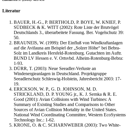
Literatur
BAUER, H.-G., P. BERTHOLD, P. BOYE, W. KNIEF, P.
SÜDBECK & K. WITT (2002): Rote Liste der Brutvögel
Deutschlands 3., überarbeitete Fassung. Ber. Vogelschutz 39:
50.
BRAUNEIS, W. (1999): Der Einfluß von Windkraftanlagen
auf die Avifauna am Beispiel der „Solzer Höhe“ bei Bebra-
Solz im Landkreis Hersfeld-Rotenburg. Gutachten im Auftr.
BUND LV Hessen e. V. Ortsvbd. Alheim-Rotenburg-Bebra:
1-93.
DÜRR, T. (2003): Neue Seeadler-Verluste an
Windenergieanlagen in Deutschland. Projektgruppe
Seeadlerschutz Schleswig-Holstein, Jahresbericht 2003: 17-
19.
ERICKSON, W. P., G. D. JOHNSON, M. D.
STRICKLAND, D. P. YOUNG jr., K. J. Sernka & R. E.
Good (2001): Avian Collisions with Wind Turbines: A
Summary of Existing Studies and Comparisons to Other
Sources of Avian Collision Mortality in the United States.
National Wind Coordinating Committee, Western EcoSystems
Technology Inc.: 1-62.
KRONE, O. & C. SCHARNWEBER (2003): Two White-