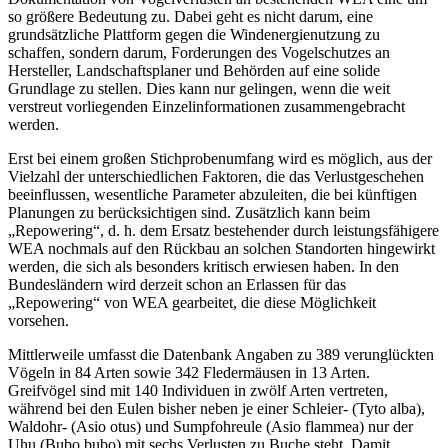
so größere Bedeutung zu. Dabei geht es nicht darum, eine
grundsätzliche Plattform gegen die Windenergienutzung zu
schaffen, sondern darum, Forderungen des Vogelschutzes an
Hersteller, Landschaftsplaner und Behörden auf eine solide
Grundlage zu stellen. Dies kann nur gelingen, wenn die weit
verstreut vorliegenden Einzelinformationen zusammengebracht
werden.
Erst bei einem großen Stichprobenumfang wird es möglich, aus der
Vielzahl der unterschiedlichen Faktoren, die das Verlustgeschehen
beeinflussen, wesentliche Parameter abzuleiten, die bei künftigen
Planungen zu berücksichtigen sind. Zusätzlich kann beim
„Repowering“, d. h. dem Ersatz bestehender durch leistungsfähigere
WEA nochmals auf den Rückbau an solchen Standorten hingewirkt
werden, die sich als besonders kritisch erwiesen haben. In den
Bundesländern wird derzeit schon an Erlassen für das
„Repowering“ von WEA gearbeitet, die diese Möglichkeit
vorsehen.
Mittlerweile umfasst die Datenbank Angaben zu 389 verunglückten
Vögeln in 84 Arten sowie 342 Fledermäusen in 13 Arten.
Greifvögel sind mit 140 Individuen in zwölf Arten vertreten,
während bei den Eulen bisher neben je einer Schleier- (Tyto alba),
Waldohr- (Asio otus) und Sumpfohreule (Asio flammea) nur der
Uhu (Bubo bubo) mit sechs Verlusten zu Buche steht. Damit