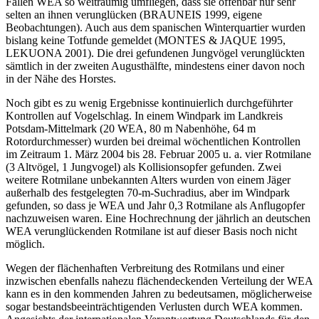
Fällen WEA so weiträumig umfliegen, dass sie offenbar nur sehr
selten an ihnen verunglücken (BRAUNEIS 1999, eigene
Beobachtungen). Auch aus dem spanischen Winterquartier wurden
bislang keine Totfunde gemeldet (MONTES & JAQUE 1995,
LEKUONA 2001). Die drei gefundenen Jungvögel verunglückten
sämtlich in der zweiten Augusthälfte, mindestens einer davon noch
in der Nähe des Horstes.
Noch gibt es zu wenig Ergebnisse kontinuierlich durchgeführter
Kontrollen auf Vogelschlag. In einem Windpark im Landkreis
Potsdam-Mittelmark (20 WEA, 80 m Nabenhöhe, 64 m
Rotordurchmesser) wurden bei dreimal wöchentlichen Kontrollen
im Zeitraum 1. März 2004 bis 28. Februar 2005 u. a. vier Rotmilane
(3 Altvögel, 1 Jungvogel) als Kollisionsopfer gefunden. Zwei
weitere Rotmilane unbekannten Alters wurden von einem Jäger
außerhalb des festgelegten 70-m-Suchradius, aber im Windpark
gefunden, so dass je WEA und Jahr 0,3 Rotmilane als Anflugopfer
nachzuweisen waren. Eine Hochrechnung der jährlich an deutschen
WEA verunglückenden Rotmilane ist auf dieser Basis noch nicht
möglich.
Wegen der flächenhaften Verbreitung des Rotmilans und einer
inzwischen ebenfalls nahezu flächendeckenden Verteilung der WEA
kann es in den kommenden Jahren zu bedeutsamen, möglicherweise
sogar bestandsbeeinträchtigenden Verlusten durch WEA kommen.