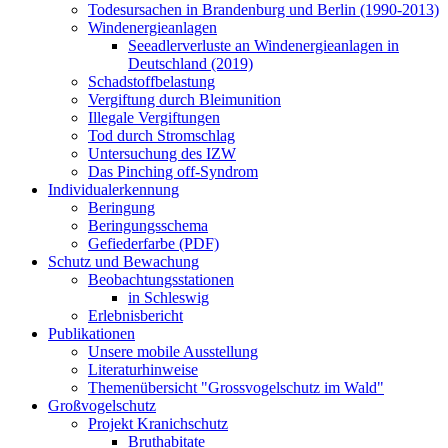
Todesursachen in Brandenburg und Berlin (1990-2013)
Windenergieanlagen
Seeadlerverluste an Windenergieanlagen in
Deutschland (2019)
Schadstoffbelastung
Vergiftung durch Bleimunition
Illegale Vergiftungen
Tod durch Stromschlag
Untersuchung des IZW
Das Pinching off-Syndrom
Individualerkennung
Beringung
Beringungsschema
Gefiederfarbe (PDF)
Schutz und Bewachung
Beobachtungsstationen
in Schleswig
Erlebnisbericht
Publikationen
Unsere mobile Ausstellung
Literaturhinweise
Themenübersicht "Grossvogelschutz im Wald"
Großvogelschutz
Projekt Kranichschutz
Bruthabitate