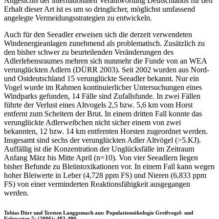
Angesichts der internationalen Verantwortung Deutschlands für den
Erhalt dieser Art ist es um so dringlicher, möglichst umfassend
angelegte Vermeidungsstrategien zu entwickeln.
Auch für den Seeadler erweisen sich die derzeit verwendeten
Windenergieanlagen zunehmend als problematisch. Zusätzlich zu
den bisher schwer zu beurteilenden Veränderungen des
Adlerlebensraumes mehren sich nunmehr die Funde von an WEA
verunglückten Adlern (DÜRR 2003). Seit 2002 wurden aus Nord-
und Ostdeutschland 15 verunglückte Seeadler bekannt. Nur ein
Vogel wurde im Rahmen kontinuierlicher Untersuchungen eines
Windparks gefunden, 14 Fälle sind Zufallsfunde. In zwei Fällen
führte der Verlust eines Altvogels 2,5 bzw. 5,6 km vom Horst
entfernt zum Scheitern der Brut. In einem dritten Fall konnte das
verunglückte Adlerweibchen nicht sicher einem von zwei
bekannten, 12 bzw. 14 km entfernten Horsten zugeordnet werden.
Insgesamt sind sechs der verunglückten Adler Altvögel (>5.KJ).
Auffällig ist die Konzentration der Unglücksfälle im Zeitraum
Anfang März bis Mitte April (n=10). Von vier Seeadlern liegen
bisher Befunde zu Bleiintoxikationen vor. In einem Fall kann wegen
hoher Bleiwerte in Leber (4,728 ppm FS) und Nieren (6,833 ppm
FS) von einer verminderten Reaktionsfähigkeit ausgegangen
werden.
Tobias Dürr und Torsten Langgemach aus: Populationsökologie Greifvogel- und
Eulenarten 5: (2006): 483-490