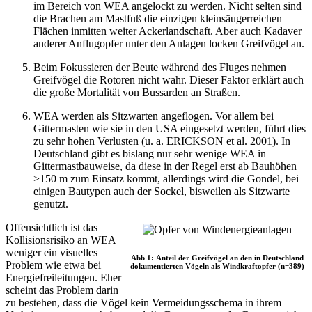
im Bereich von WEA angelockt zu werden. Nicht selten sind
die Brachen am Mastfuß die einzigen kleinsäugerreichen
Flächen inmitten weiter Ackerlandschaft. Aber auch Kadaver
anderer Anflugopfer unter den Anlagen locken Greifvögel an.
Beim Fokussieren der Beute während des Fluges nehmen
Greifvögel die Rotoren nicht wahr. Dieser Faktor erklärt auch
die große Mortalität von Bussarden an Straßen.
WEA werden als Sitzwarten angeflogen. Vor allem bei
Gittermasten wie sie in den USA eingesetzt werden, führt dies
zu sehr hohen Verlusten (u. a. ERICKSON et al. 2001). In
Deutschland gibt es bislang nur sehr wenige WEA in
Gittermastbauweise, da diese in der Regel erst ab Bauhöhen
>150 m zum Einsatz kommt, allerdings wird die Gondel, bei
einigen Bautypen auch der Sockel, bisweilen als Sitzwarte
genutzt.
Offensichtlich ist das
Kollisionsrisiko an WEA
weniger ein visuelles
Abb 1: Anteil der Greifvögel an den in Deutschland
Problem wie etwa bei
dokumentierten Vögeln als Windkraftopfer (n=389)
Energiefreileitungen. Eher
scheint das Problem darin
zu bestehen, dass die Vögel kein Vermeidungsschema in ihrem