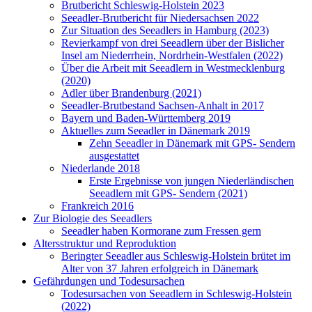
Brutbericht Schleswig-Holstein 2023
Seeadler-Brutbericht für Niedersachsen 2022
Zur Situation des Seeadlers in Hamburg (2023)
Revierkampf von drei Seeadlern über der Bislicher
Insel am Niederrhein, Nordrhein-Westfalen (2022)
Über die Arbeit mit Seeadlern in Westmecklenburg
(2020)
Adler über Brandenburg (2021)
Seeadler-Brutbestand Sachsen-Anhalt in 2017
Bayern und Baden-Württemberg 2019
Aktuelles zum Seeadler in Dänemark 2019
Zehn Seeadler in Dänemark mit GPS- Sendern
ausgestattet
Niederlande 2018
Erste Ergebnisse von jungen Niederländischen
Seeadlern mit GPS- Sendern (2021)
Frankreich 2016
Zur Biologie des Seeadlers
Seeadler haben Kormorane zum Fressen gern
Altersstruktur und Reproduktion
Beringter Seeadler aus Schleswig-Holstein brütet im
Alter von 37 Jahren erfolgreich in Dänemark
Gefährdungen und Todesursachen
Todesursachen von Seeadlern in Schleswig-Holstein
(2022)